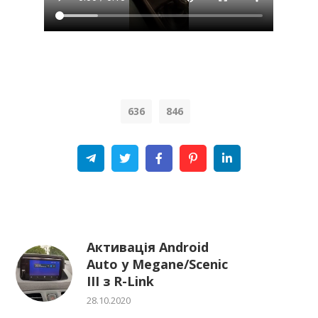
636
846
Telegram
Twitter
Facebook
Pinterest
Linkedin
Активація Android
Auto у Megane/Scenic
III з R-Link
28.10.2020